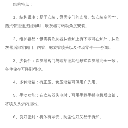
结构特点：
1、结构紧凑：易于安装，毋需专门的支吊。如安装空间***，
蒸汽管道连接困难时，吹灰器可转动角度安装。
2、维护容易：毋需将吹灰器从锅炉上拆下即可在炉外，从吹
灰器后部将阀门、内管、螺旋管喷头以及传动零件一一拆卸。
3、少备件：吹灰器阀门与瑞莱德其他形式吹灰器完全一致，
备件储存可降到很少。
4、多种墙箱：有正压、负压墙箱可供用户先用。
5、手动功能：在吹灰器失电时，可用手柄手摇电机后出轴，
将喷头从炉内退出。
6、良好密封：机体有罩壳，防尘性好又易于拆卸。