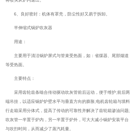
将喷头从炉内退出。
6、良好密封：机体有罩壳，防尘性好又易于拆卸。
半伸缩式锅炉吹灰器
用途：
主要用于清洁锅炉屏式与管束受热面，如：省煤器、尾部烟道
等受热面。
主要特点：
采用齿轮齿条啮合传动驱动吹灰管前后运动，便于维护;前后两
端吊挂，以适应锅炉炉壁水平与垂直方向的膨胀;电机齿轮箱与填料
行走箱采用分体式，提高了传动的可靠性并解决了齿轮箱渗油问题;
吹灰管一半置于炉内，另一半置于炉外，可大大减小锅炉安装平台
与吹扫时间，从而减少了蒸汽耗量。