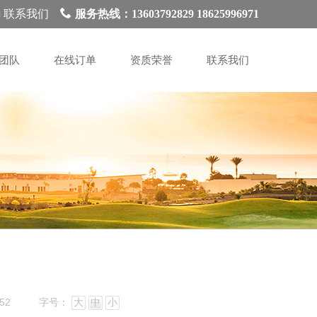
联系我们
服务热线：13603792829 18625996971
团队
在线订单
资质荣誉
联系我们
52
字号：
大
中
小