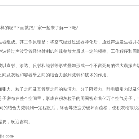
样的呢?下面就跟厂家一起来了解一下吧!
器组成。其工作原理是：将空气经过过滤器净化后，通过声波发生器并在
声波通过声波导管经辐射喇叭的规整放大后以一定的频率、工作程序和周
以直射、渗透、反射和绕射等形式叠加形成一个不留死角的强大谐振声场
之间及灰粒和容器壁之间的结合力起到减弱和破坏的作用。
张力、粒子之间及其管壁之间的粘滞力、分子附着力、静电吸引力以及化
分子密布在整个空间里，形成在积灰粒子的周围密布着亿万个空气分子，
之间的结合力减弱到一定程度后，终会导致疲劳破坏而疏松，使积灰松散脱
要，欢迎咨询。
jie.com/