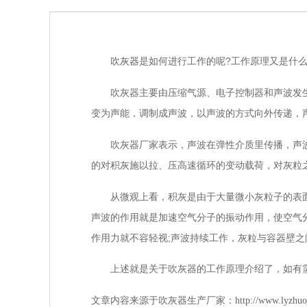
是如何进行工作的呢?工作原理又是什么
吹灰器
吹灰器主要由压缩气源、电子控制器和声波发生
变为声能，调制成声波，以声波的方式向外传递，
吹灰器厂家表示，声波在弹性介质里传播，声波
的对积灰施以拉、压高速循环的变动载荷，对灰粒
从微观上看，积灰是由于大量微小灰粒子的表面
声波的作用就是加速空气分子的振动作用，使空气
作用力就不容轻视;声波持续工作，灰粒与容器壁
上述就是关于吹灰器的工作原理介绍了，如有需
文章内容来源于吹灰器生产厂家：
http://www.lyzhuo