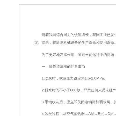
随着我国综合国力的快速增长，我国工业已发生
淀。结果，将影响机械设备的生产寿命和使用寿命
为了更好地发挥作用，通过当前运行中的问题，
一、操作清灰器的注意事项
1.吹灰时，吹灰压力设定为1.5-2.0MPa;
2.排水时间不小于600秒，严禁任何人员未经**
3.手动吹灰后，应立即关闭电动阀和调节阀，并
4.吹灰过程：从空气预热器→A层→B层→C层→