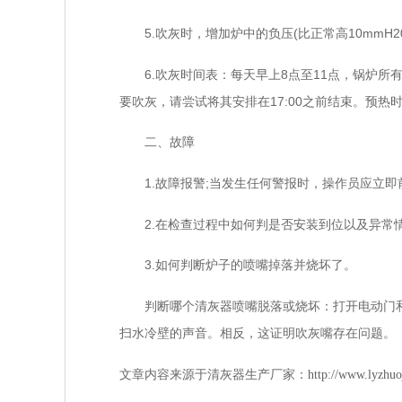
5.吹灰时，增加炉中的负压(比正常高10mmH2
6.吹灰时间表：每天早上8点至11点，锅炉所
要吹灰，请尝试将其安排在17:00之前结束。预
二、故障
1.故障报警;当发生任何警报时，操作员应立即
2.在检查过程中如何判是否安装到位以及异常
3.如何判断炉子的喷嘴掉落并烧坏了。
判断哪个清灰器喷嘴脱落或烧坏：打开电动门和调
扫水冷壁的声音。相反，这证明吹灰嘴存在问题。
文章内容来源于
清灰器生产厂家：
http://www.lyzhuo