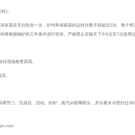
0柱)。
有清灰器应充分吹灰一次，炉内和省煤器的运转次数不得超过2次。每个班
热时间将根据锅炉的工作条件进行安排。严格禁止在隔天下午5点至7点使用
前往现场检查原因。
情况。
节门。完成后，启动。此时，蒸汽从喷嘴喷出，并沿着水冷壁扫过36
jie.com/