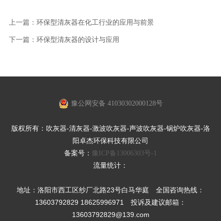
上一篇：
环保型清灰器在化工行业的应用与前景
下一篇：
环保型清灰器的设计与应用
豫公网安备 41030302000128号
版权所有：吹灰器-清灰器-激波吹灰器-声波吹灰器-锅炉吹灰器-洛
阳卓杰环保科技有限公司
备案号：
豫ICP备13006303号-1
流量统计：
地址：洛阳市西工区纱厂北路23号白马华庭 全国咨询热线：
13603792829 18625996971 投诉及建议邮箱：
13603792829@139.com