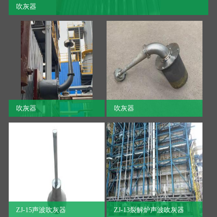
吹灰器
5、俗话说：“人无信不立，国无信不国”。只有诚实守信，用
心做好产品，才能赢得客户，树立品牌，从而赢得市场。
吹灰器
吹灰器
客户选择我们的十大理由
1. 我们是优良的吹灰器生产销售服务供应商，从设计、生
产、到现场指导安装，为客户服务。
ZJ-15声波吹灰器
ZJ-13裂解炉声波吹灰器
2、公司秉承人性化的管理！"做生意首先就是要学做人”，用