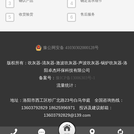
确认产品
确定需求细节
3
4
收货验货
售后服务
5
6
豫公网安备 41030302000128号
版权所有：吹灰器-清灰器-激波吹灰器-声波吹灰器-锅炉吹灰器-洛
阳卓杰环保科技有限公司
备案号：
豫ICP备13006303号-1
流量统计：
地址：洛阳市西工区纱厂北路23号白马华庭 全国咨询热线：
13603792829 18625996971 投诉及建议邮箱：
13603792829@139.com