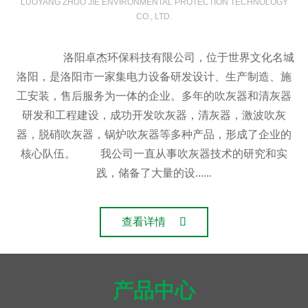
LUOYANG ZHUO JIE ENVIRONMENTAL PROTECTION TECHNOLOGY
增长潜力
CO., LTD.
洛阳卓杰环保科技有限公司，位于世界文化名城
1、利用优良的产品质量及价格，在需求市场扩大份额。
洛阳，是洛阳市一家集电力设备研发设计、生产制造、施
2、生产通过专业的技术工人及设施，快速而严格的为客户提
工安装，售后服务为一体的企业。多年的吹灰器和清灰器
供所需产品。
研发和工程建设，成功开发吹灰器，清灰器，激波吹灰
3、具有竞争力的市场地位 公司的因产品质量高而得到的品牌
认同，完善的研发实体，维持着与客户间的长期关系。
器，脱硝吹灰器，锅炉吹灰器等多种产品，形成了企业的
4、公司品牌得到认可，对公司业务产生了好的影响。
核心队伍。 我公司一直从事吹灰器技术的研究和实
5、高素质的管理团队 管理人才拥有广泛而深入的行业知识，
践，储备了大量的设......
不骄傲，不满足，不得过且过，注重细节。
6、好的财务状况 公司的债务比率较低，此外，公司管理层一
直致力于在公司的增长过程中维持保守的财务政策。
查看详情
产品中心