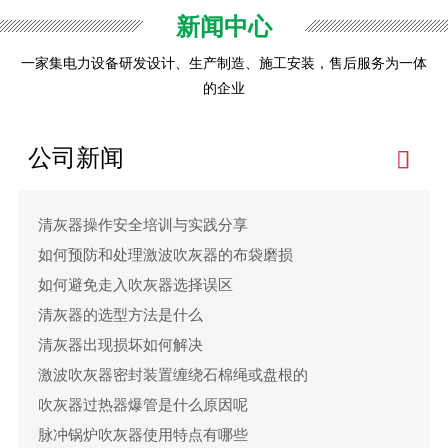
3、不因为追求效率而投机取巧，损害产品或者工程质量。不
新闻中心
因为追求利润而偷工减料，损害产品或者工程质量，认真、
细致、严谨、处处追求完美。
一家集电力设备研发设计、生产制造、施工安装，售后服务为一体
4、精益求精，是指在技术精湛的前提下，不骄傲，不满足，
的企业
不得过且过，注重细节，精雕细琢，精雕细镂，追求完美，
追求极致。
公司新闻
5、俗话说：“人无信不立，国无信不国”。只有诚实守信，用
心做好产品，才能赢得客户，树立品牌，从而赢得市场。
清灰器操作安全培训与实践分享
如何预防和处理激波吹灰器的布袋磨损
如何避免走入吹灰器选择误区
清灰器的选型方法是什么
清灰器出现损坏如何解决
激波吹灰器密封装置缠绕石棉绳或盘根的
吹灰器过热器爆管是什么原因呢
脉冲锅炉吹灰器使用特点有哪些