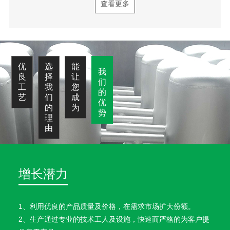
查看更多
选
能
优
我
择
让
良
们
增长潜力
我
您
工
的
们
成
艺
优
的
为
势
1、利用优良的产品质量及价格，在需求市场扩大份额。
理
由
2、生产通过专业的技术工人及设施，快速而严格的为客户提
供所需产品。
3、具有竞争力的市场地位 公司的因产品质量高而得到的品牌
认同，完善的研发实体，维持着与客户间的长期关系。
4、公司品牌得到认可，对公司业务产生了好的影响。
5、高素质的管理团队 管理人才拥有广泛而深入的行业知识，
不骄傲，不满足，不得过且过，注重细节。
6、好的财务状况 公司的债务比率较低，此外，公司管理层一