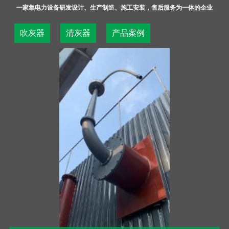
一家集电力设备研发设计、生产制造、施工安装，售后服务为一体的企业
吹灰器
清灰器
产品案例
1. 公司开展个性化定制、柔性化生产，培育精益求精的工匠
精神，增品种、提品质、创品牌。
2、公司要求员工不仅要具有优良的技艺和技能，而且还要有
严谨、细致、专注、负责的工作态度和精雕细琢、精益求精
的工作理念，以及对职业的认同感、责任感、荣誉感和使命
感。
3、不因为追求效率而投机取巧，损害产品或者工程质量。不
因为追求利润而偷工减料，损害产品或者工程质量，认真、
细致、严谨、处处追求完美。
4、精益求精，是指在技术精湛的前提下，不骄傲，不满足，
不得过且过，注重细节，精雕细琢，精雕细镂，追求完美，
追求极致。