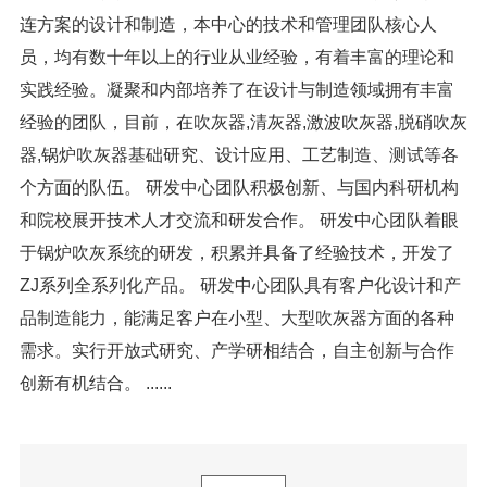
能让您成为我们的长期客户
连方案的设计和制造，本中心的技术和管理团队核心人
员，均有数十年以上的行业从业经验，有着丰富的理论和
实践经验。凝聚和内部培养了在设计与制造领域拥有丰富
1. 公司始终坚持以“信誉至上，用户至上”、“合理的价格，满
意的服 务”为宗旨，以“质量铸造品牌，诚信编织未来”为经营
经验的团队，目前，在吹灰器,清灰器,激波吹灰器,脱硝吹灰
理念，以顾客的满意和信赖，作为我们的追求，求真务实、
器,锅炉吹灰器基础研究、设计应用、工艺制造、测试等各
开拓进取。
个方面的队伍。 研发中心团队积极创新、与国内科研机构
2、我们会从客户的角度考虑到细节，去满足客户的需要，以
和院校展开技术人才交流和研发合作。 研发中心团队着眼
优良的质量和合理的价格让客户感受到产品和服务。
于锅炉吹灰系统的研发，积累并具备了经验技术，开发了
3、我们对待每一位客户无论工程大小，一视同仁，用心用意
为每一位客户服务，一次合作终生朋友。
ZJ系列全系列化产品。 研发中心团队具有客户化设计和产
4、我们的售后服务有始有终，让客户买的放心，给他们安全
品制造能力，能满足客户在小型、大型吹灰器方面的各种
保障。
需求。实行开放式研究、产学研相结合，自主创新与合作
5、诚信是商务活动中最主要也是最基本的。人无信则不立，
创新有机结合。 ......
诚信便是我们的最大资本。
6、只要持之以恒的用心去对待客户，做到、做好以上几点，
我们就有可能把自己的客户变成长期客户！